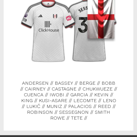
ANDERSEN
//
BASSEY
//
BERGE
//
BOBB
//
CAIRNEY
//
CASTAGNE
//
CHUKWUEZE
//
CUENCA
//
IWOBI
//
GARCIA
//
KEVIN
//
KING
//
KUSI-ASARE
//
LECOMTE
//
LENO
//
LUKIĆ
//
MUNIZ
//
PALACIOS
//
REED
//
ROBINSON
//
SESSEGNON
//
SMITH
ROWE
//
TETE
//