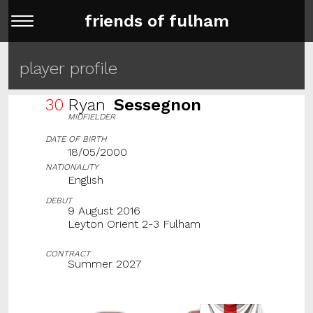
friends of fulham
player profile
30
Ryan
Sessegnon
MIDFIELDER
DATE OF BIRTH
18/05/2000
NATIONALITY
English
DEBUT
9 August 2016
Leyton Orient 2-3 Fulham
CONTRACT
Summer 2027