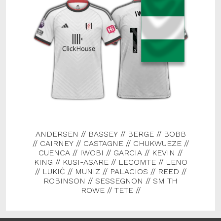
ANDERSEN
//
BASSEY
//
BERGE
//
BOBB
//
CAIRNEY
//
CASTAGNE
//
CHUKWUEZE
//
CUENCA
//
IWOBI
//
GARCIA
//
KEVIN
//
KING
//
KUSI-ASARE
//
LECOMTE
//
LENO
//
LUKIĆ
//
MUNIZ
//
PALACIOS
//
REED
//
ROBINSON
//
SESSEGNON
//
SMITH
ROWE
//
TETE
//