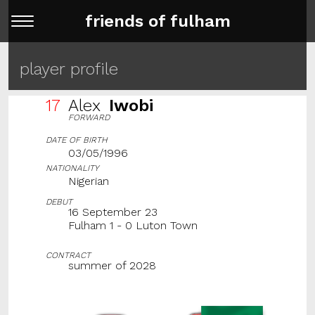
friends of fulham
player profile
17
Alex
Iwobi
FORWARD
DATE OF BIRTH
03/05/1996
NATIONALITY
Nigerian
DEBUT
16 September 23
Fulham 1 - 0 Luton Town
CONTRACT
summer of 2028